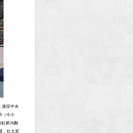
，接应中央
功（今小
沿虹桥沟翻
晨，红九军