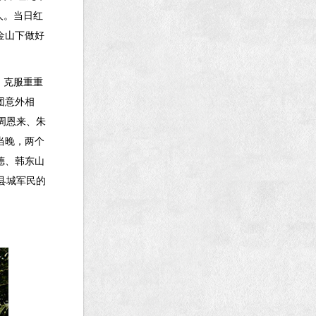
人。当日红
金山下做好
，克服重重
团意外相
周恩来、朱
当晚，两个
德、韩东山
县城军民的