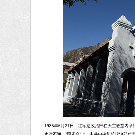
1935
年
6
月
21
日，红军总政治部在天主教堂内举行
水泄不通。“同乐会”上，中共中央和总政治部