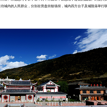
和懋功城内的人民群众，分别在营盘街较场坝，城内四方台子及城隍庙举行