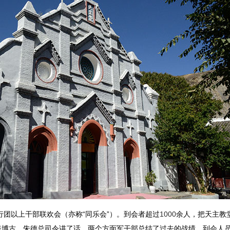
团以上干部联欢会（亦称“同乐会”）。到会者超过
1000
余人，把天主教
代表博古、朱德总司令讲了话，两个方面军干部总结了过去的战绩。到会人