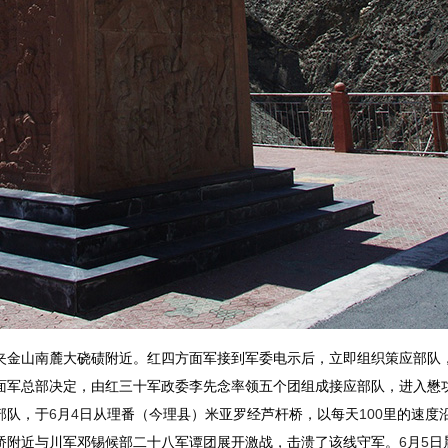
夹金山南麓大硗碛附近。红四方面军接到军委电示后，立即组织策应部队
面军总部决定，由红三十军政委李先念率领五个团组成接应部队，进入懋
部队，于
6
月
4
日从理番（今理县）米亚罗经芦杆桥，以每天
100
里的速度
桥附近与川军邓锡候部二十八军谭团展开激战，击溃了该线守军。
6
月
5
日