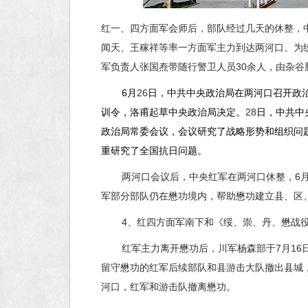
红一、四方面军会师后，部队经过几天的休整，
闻天、王稼祥等率一方面军主力到达两河口。为
军负责人张国焘带随行警卫人员
30
余人，由杂谷
6
月
26
日，中共中央政治局在两河口召开政
训令，洛甫起草中央政治局决定。
28
日，中共中
政治局常委会议，会议研究了战略形势和组织问
重研究了全国抗日问题。
两河口会议后，中央红军在两河口休整，
6
军部分部队仍在懋功境内，帮助懋功建立县、区
4
、红四方面军南下和《绥、崇、丹、懋战
红军主力离开懋功后，川军杨森部于
7
月
16
留守懋功的红军后续部队和县游击大队撤出县城
河口，红军和游击队撤离懋功。