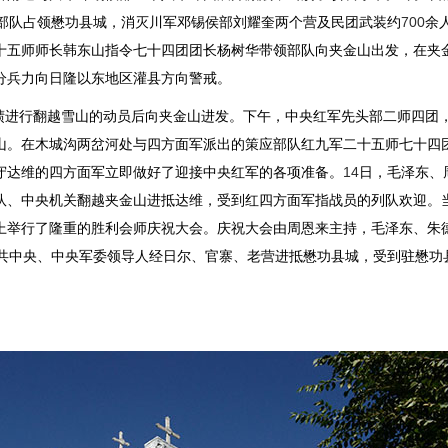
部队占领懋功县城，消灭川军邓锡侯部刘耀奎两个营及民团武装约
700
余
十五师师长韩东山指令七十四团团长杨树华带领部队向夹金山出发，在夹
分兵力向日隆以东地区灌县方向警戒。
碛进行翻越雪山的动员后向夹金山进发。下午，中央红军先头部二师四团
山。在木城沟两岔河处与四方面军派出的策应部队红九军二十五师七十四
守达维的四方面军立即做好了迎接中央红军的各项准备。
14
日，毛泽东、
队、中央机关翻越夹金山进抵达维，受到红四方面军指战员的列队欢迎。
上举行了隆重的胜利会师庆祝大会。庆祝大会由周恩来主持，毛泽东、朱
共中央、中央军委领导人经日尔、官寨、老营进抵懋功县城，受到驻懋功