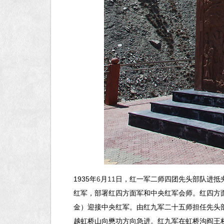
1935
年
6
月
11
日，红一军二师四团先头部队进抵
红军，部署红四方面军和中央红军会师。红四方
金）迎接中央红军。由红九军二十五师担任先头
越虹桥山向懋功方向急进。红九军在虹桥沟阎王