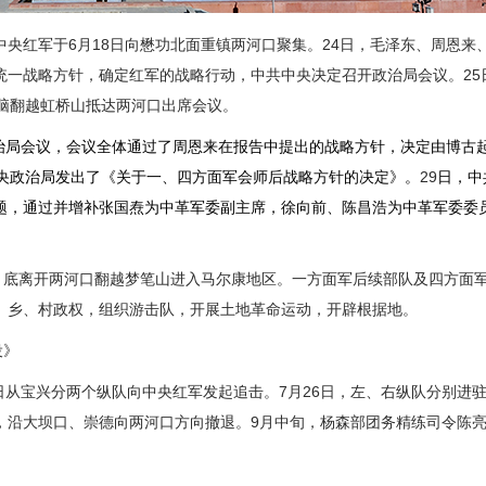
中央红军于
6
月
18
日向懋功北面重镇两河口聚集。
24
日，毛泽东、周恩来
统一战略方针，确定红军的战略行动，中共中央决定召开政治局会议。
25
脑翻越虹桥山抵达两河口出席会议。
治局会议，会议全体通过了周恩来在报告中提出的战略方针，决定由博古
央政治局发出了《关于一、四方面军会师后战略方针的决定》。
29
日，中
题，通过并增补张国焘为中革军委副主席，徐向前、陈昌浩为中革军委委
月底离开两河口翻越梦笔山进入马尔康地区。一方面军后续部队及四方面
、乡、村政权，组织游击队，开展土地革命运动，开辟根据地。
役》
日从宝兴分两个纵队向中央红军发起追击。
7
月
26
日，左、右纵队分别进
，沿大坝口、崇德向两河口方向撤退。
9
月中旬，杨森部团务精练司令陈