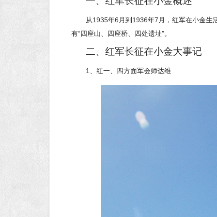
一、红军长征在小金概述
从
1935
年
6
月到
1936
年
7
月，红军在小金生
有“四座山、四座桥、四处遗址”。
二、红军长征在小金大事记
1
、红一、四方面军会师达维