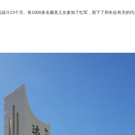
活战斗
13
个月。有
1000
多名藏羌儿女参加了红军，留下了和长征有关的代