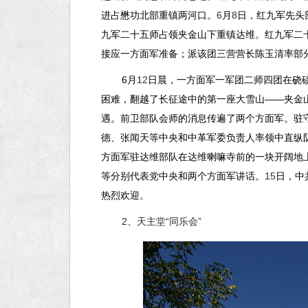
进占懋功北部重镇两河口。
6
月
8
日，红九军先头
九军二十五师占领夹金山下重镇达维。红九军二
接应一方面军准备；派该团三营营长陈玉清率部
6
月
12
日晨，一方面军一军团二师四团在硗
困难，翻越了长征途中的第一座大雪山——夹金
遇。前卫部队会师的消息传遍了两个方面军。驻
德、张闻天等中央和中革军委负责人率领中直纵
方面军驻达维部队在达维喇嘛寺前的一块开阔地
等分别代表党中央和两个方面军讲话。
15
日，中
热烈欢迎。
2
、天主堂“同乐会”