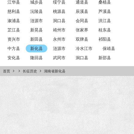
江华县
城步县
绥宁县
通道县
桑植县
慈利县
沅陵县
桃源县
辰溪县
芦溪县
溆浦县
涟源市
洞口县
会同县
洪江县
芷江县
新晃县
靖州市
张家界
桂东县
资兴市
新田县
永州市
双牌县
祁阳县
中方县
新化县
涟源市
冷水江市
保靖县
安化县
隆回县
武冈市
洞口县
新邵县
首页
长征历史
湖南省新化县