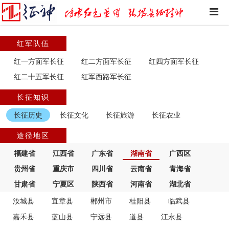
红军队伍
红一方面军长征
红二方面军长征
红四方面军长征
红二十五军长征
红军西路军长征
长征知识
长征历史
长征文化
长征旅游
长征农业
途径地区
福建省
江西省
广东省
湖南省
广西区
贵州省
重庆市
四川省
云南省
青海省
甘肃省
宁夏区
陕西省
河南省
湖北省
汝城县
宜章县
郴州市
桂阳县
临武县
嘉禾县
蓝山县
宁远县
道县
江永县