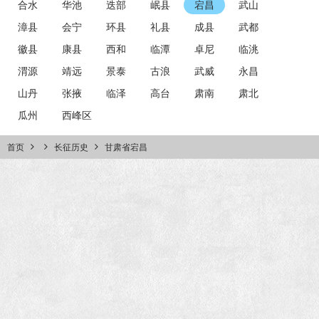
合水
华池
迭部
岷县
宕昌
武山
漳县
会宁
环县
礼县
成县
武都
徽县
康县
西和
临潭
卓尼
临洮
渭源
靖远
景泰
古浪
武威
永昌
山丹
张掖
临泽
高台
肃南
肃北
瓜州
西峰区
首页
长征历史
甘肃省宕昌