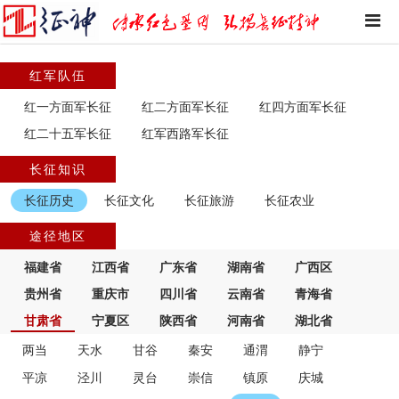
红军队伍
红一方面军长征
红二方面军长征
红四方面军长征
红二十五军长征
红军西路军长征
长征知识
长征历史
长征文化
长征旅游
长征农业
途径地区
福建省
江西省
广东省
湖南省
广西区
贵州省
重庆市
四川省
云南省
青海省
甘肃省
宁夏区
陕西省
河南省
湖北省
两当
天水
甘谷
秦安
通渭
静宁
平凉
泾川
灵台
崇信
镇原
庆城