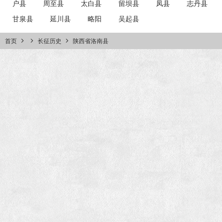
户县
周至县
太白县
留坝县
凤县
志丹县
甘泉县
延川县
略阳
吴起县
首页
长征历史
陕西省洛南县