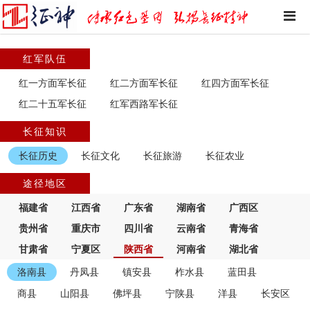
红军队伍
红一方面军长征
红二方面军长征
红四方面军长征
红二十五军长征
红军西路军长征
长征知识
长征历史
长征文化
长征旅游
长征农业
途径地区
福建省
江西省
广东省
湖南省
广西区
贵州省
重庆市
四川省
云南省
青海省
甘肃省
宁夏区
陕西省
河南省
湖北省
洛南县
丹凤县
镇安县
柞水县
蓝田县
商县
山阳县
佛坪县
宁陕县
洋县
长安区