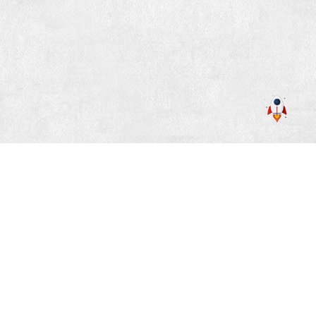
«
1
»