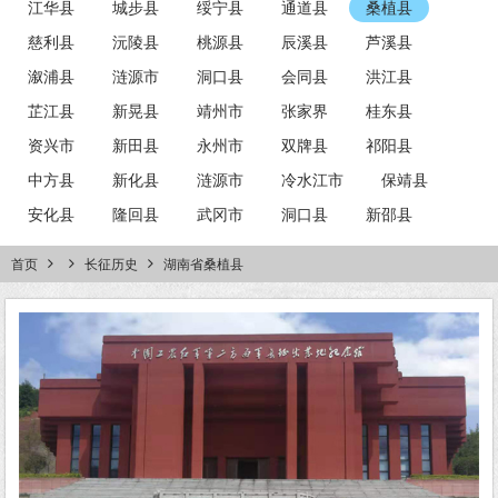
江华县
城步县
绥宁县
通道县
桑植县
慈利县
沅陵县
桃源县
辰溪县
芦溪县
溆浦县
涟源市
洞口县
会同县
洪江县
芷江县
新晃县
靖州市
张家界
桂东县
资兴市
新田县
永州市
双牌县
祁阳县
中方县
新化县
涟源市
冷水江市
保靖县
安化县
隆回县
武冈市
洞口县
新邵县
首页
长征历史
湖南省桑植县