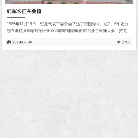
红军长征在桑植
1935年11月19日，贺龙代表军委分会下达了突围命令。红2、6军团分
别在桑植县刘家坪的干田坝和瑞塔铺的枫树塔召开了誓师大会，贺龙、
任弼时、关向应、萧克、王震等领导亲临会场讲话，进行动员。
2019-08-04
2708