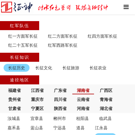
红军队伍
红一方面军长征
红二方面军长征
红四方面军长征
红二十五军长征
红军西路军长征
长征知识
长征历史
长征文化
长征旅游
长征农业
途径地区
福建省
江西省
广东省
湖南省
广西区
贵州省
重庆市
四川省
云南省
青海省
甘肃省
宁夏区
陕西省
河南省
湖北省
汝城县
宜章县
郴州市
桂阳县
临武县
嘉禾县
蓝山县
宁远县
道县
江永县