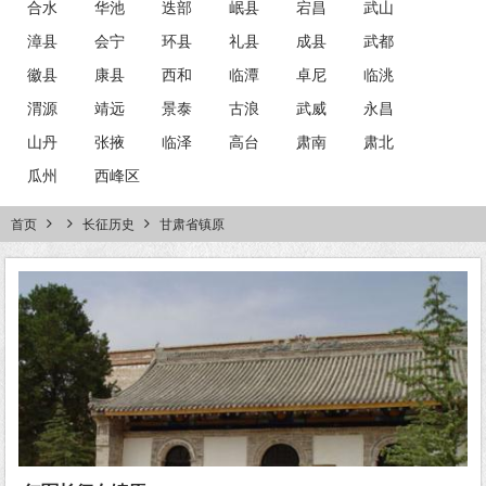
合水
华池
迭部
岷县
宕昌
武山
漳县
会宁
环县
礼县
成县
武都
徽县
康县
西和
临潭
卓尼
临洮
渭源
靖远
景泰
古浪
武威
永昌
山丹
张掖
临泽
高台
肃南
肃北
瓜州
西峰区
首页
长征历史
甘肃省镇原