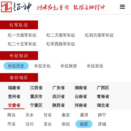
红军队伍
红一方面军长征
红二方面军长征
红四方面军长征
红二十五军长征
红军西路军长征
长征知识
长征历史
长征文化
长征旅游
长征农业
途径地区
福建省
江西省
广东省
湖南省
广西区
贵州省
重庆市
四川省
云南省
青海省
甘肃省
宁夏区
陕西省
河南省
湖北省
两当
天水
甘谷
秦安
通渭
静宁
平凉
泾川
灵台
崇信
镇原
庆城