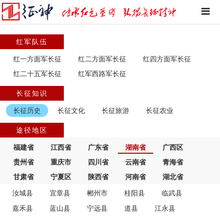
红军队伍
红一方面军长征
红二方面军长征
红四方面军长征
红二十五军长征
红军西路军长征
长征知识
长征历史
长征文化
长征旅游
长征农业
途径地区
福建省
江西省
广东省
湖南省
广西区
贵州省
重庆市
四川省
云南省
青海省
甘肃省
宁夏区
陕西省
河南省
湖北省
汝城县
宜章县
郴州市
桂阳县
临武县
嘉禾县
蓝山县
宁远县
道县
江永县