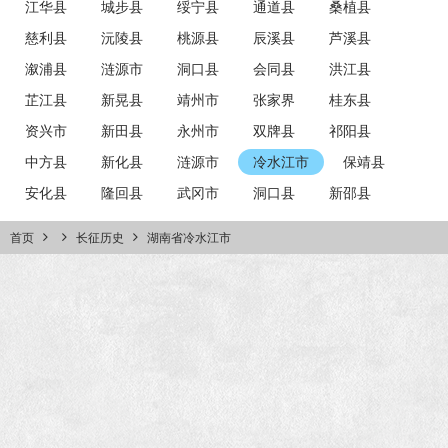
江华县
城步县
绥宁县
通道县
桑植县
慈利县
沅陵县
桃源县
辰溪县
芦溪县
溆浦县
涟源市
洞口县
会同县
洪江县
芷江县
新晃县
靖州市
张家界
桂东县
资兴市
新田县
永州市
双牌县
祁阳县
中方县
新化县
涟源市
冷水江市
保靖县
安化县
隆回县
武冈市
洞口县
新邵县
首页
长征历史
湖南省冷水江市