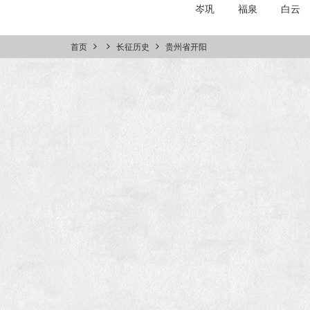
岑巩
福泉
白云
首页
长征历史
贵州省开阳