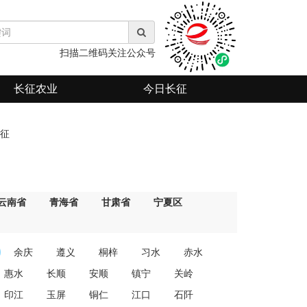
扫描二维码关注公众号
长征农业
今日长征
征
云南省
青海省
甘肃省
宁夏区
余庆
遵义
桐梓
习水
赤水
惠水
长顺
安顺
镇宁
关岭
印江
玉屏
铜仁
江口
石阡