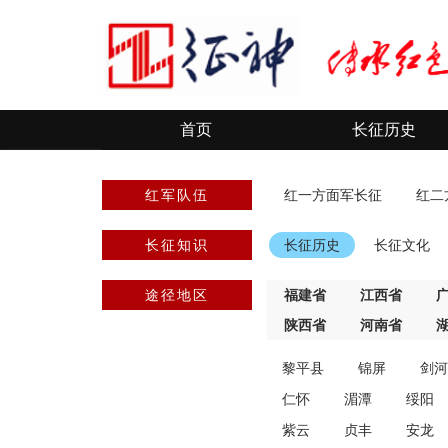
首页
长征历史
红军队伍
红一方面军长征
红二
长征知识
长征历史
长征文化
途径地区
福建省
江西省
陕西省
河南省
黎平县
锦屏
剑河
仁怀
湄潭
绥阳
紫云
贞丰
安龙