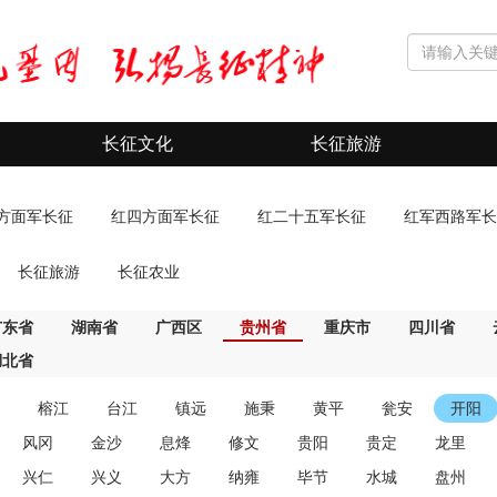
长征文化
长征旅游
方面军长征
红四方面军长征
红二十五军长征
红军西路军长
长征旅游
长征农业
广东省
湖南省
广西区
贵州省
重庆市
四川省
湖北省
榕江
台江
镇远
施秉
黄平
瓮安
开阳
风冈
金沙
息烽
修文
贵阳
贵定
龙里
兴仁
兴义
大方
纳雍
毕节
水城
盘州