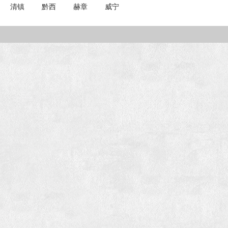
清镇
黔西
赫章
威宁