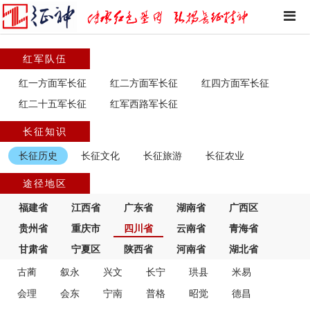
红军队伍
红一方面军长征
红二方面军长征
红四方面军长征
红二十五军长征
红军西路军长征
长征知识
长征历史
长征文化
长征旅游
长征农业
途径地区
福建省
江西省
广东省
湖南省
广西区
贵州省
重庆市
四川省
云南省
青海省
甘肃省
宁夏区
陕西省
河南省
湖北省
古蔺
叙永
兴文
长宁
珙县
米易
会理
会东
宁南
普格
昭觉
德昌