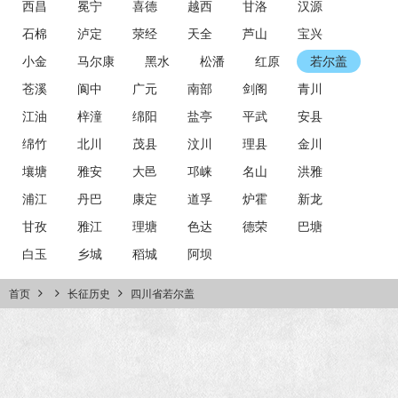
西昌
冕宁
喜德
越西
甘洛
汉源
石棉
泸定
荥经
天全
芦山
宝兴
小金
马尔康
黑水
松潘
红原
若尔盖
苍溪
阆中
广元
南部
剑阁
青川
江油
梓潼
绵阳
盐亭
平武
安县
绵竹
北川
茂县
汶川
理县
金川
壤塘
雅安
大邑
邛崃
名山
洪雅
浦江
丹巴
康定
道孚
炉霍
新龙
甘孜
雅江
理塘
色达
德荣
巴塘
白玉
乡城
稻城
阿坝
首页
长征历史
四川省若尔盖