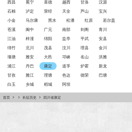
西昌
冕宁
喜德
越西
甘洛
汉源
石棉
泸定
荥经
天全
芦山
宝兴
小金
马尔康
黑水
松潘
红原
若尔盖
苍溪
阆中
广元
南部
剑阁
青川
江油
梓潼
绵阳
盐亭
平武
安县
绵竹
北川
茂县
汶川
理县
金川
壤塘
雅安
大邑
邛崃
名山
洪雅
浦江
丹巴
康定
道孚
炉霍
新龙
甘孜
雅江
理塘
色达
德荣
巴塘
白玉
乡城
稻城
阿坝
首页
长征历史
四川省康定