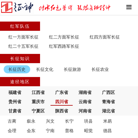
红军队伍
红一方面军长征
红二方面军长征
红四方面军长征
红二十五军长征
红军西路军长征
长征知识
长征历史
长征文化
长征旅游
长征农业
途径地区
福建省
江西省
广东省
湖南省
广西区
贵州省
重庆市
四川省
云南省
青海省
甘肃省
宁夏区
陕西省
河南省
湖北省
古蔺
叙永
兴文
长宁
珙县
米易
会理
会东
宁南
普格
昭觉
德昌