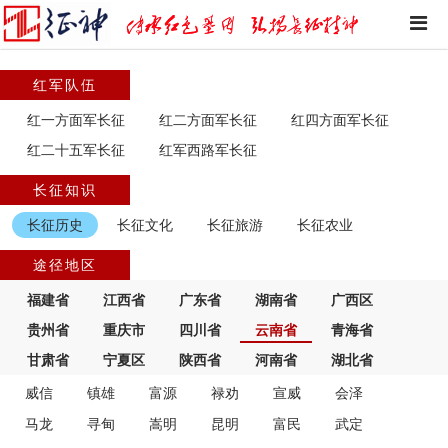
红军队伍
红一方面军长征
红二方面军长征
红四方面军长征
红二十五军长征
红军西路军长征
长征知识
长征历史
长征文化
长征旅游
长征农业
途径地区
福建省
江西省
广东省
湖南省
广西区
贵州省
重庆市
四川省
云南省
青海省
甘肃省
宁夏区
陕西省
河南省
湖北省
威信
镇雄
富源
禄劝
宣威
会泽
马龙
寻甸
嵩明
昆明
富民
武定