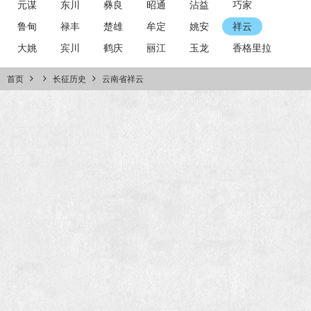
元谋
东川
彝良
昭通
沾益
巧家
鲁甸
禄丰
楚雄
牟定
姚安
祥云
大姚
宾川
鹤庆
丽江
玉龙
香格里拉
首页
长征历史
云南省祥云