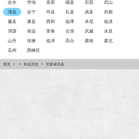
合水
华池
迭部
岷县
宕昌
武山
漳县
会宁
环县
礼县
成县
武都
徽县
康县
西和
临潭
卓尼
临洮
渭源
靖远
景泰
古浪
武威
永昌
山丹
张掖
临泽
高台
肃南
肃北
瓜州
西峰区
首页
长征历史
甘肃省漳县