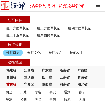
红军队伍
红一方面军长征
红二方面军长征
红四方面军长征
红二十五军长征
红军西路军长征
长征知识
长征历史
长征文化
长征旅游
长征农业
途径地区
福建省
江西省
广东省
湖南省
广西区
贵州省
重庆市
四川省
云南省
青海省
甘肃省
宁夏区
陕西省
河南省
湖北省
两当
天水
甘谷
秦安
通渭
静宁
平凉
泾川
灵台
崇信
镇原
庆城