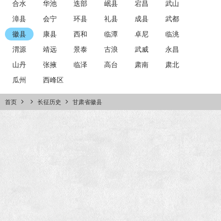
合水
华池
迭部
岷县
宕昌
武山
漳县
会宁
环县
礼县
成县
武都
徽县
康县
西和
临潭
卓尼
临洮
渭源
靖远
景泰
古浪
武威
永昌
山丹
张掖
临泽
高台
肃南
肃北
瓜州
西峰区
首页
长征历史
甘肃省徽县