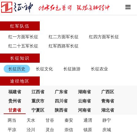
红军队伍
红一方面军长征
红二方面军长征
红四方面军长征
红二十五军长征
红军西路军长征
长征知识
长征历史
长征文化
长征旅游
长征农业
途径地区
福建省
江西省
广东省
湖南省
广西区
贵州省
重庆市
四川省
云南省
青海省
甘肃省
宁夏区
陕西省
河南省
湖北省
两当
天水
甘谷
秦安
通渭
静宁
平凉
泾川
灵台
崇信
镇原
庆城