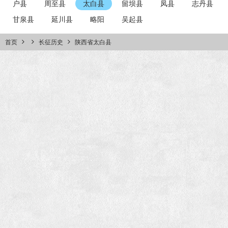
户县
周至县
太白县
留坝县
凤县
志丹县
甘泉县
延川县
略阳
吴起县
首页
长征历史
陕西省太白县