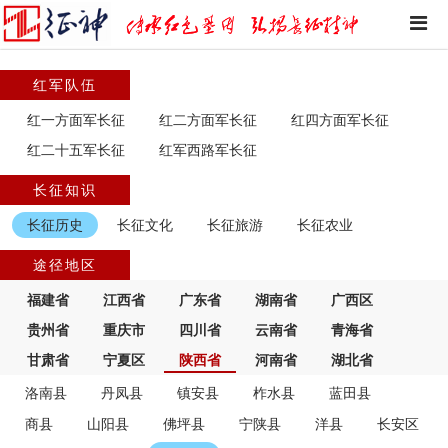
红军队伍
红一方面军长征
红二方面军长征
红四方面军长征
红二十五军长征
红军西路军长征
长征知识
长征历史
长征文化
长征旅游
长征农业
途径地区
福建省
江西省
广东省
湖南省
广西区
贵州省
重庆市
四川省
云南省
青海省
甘肃省
宁夏区
陕西省
河南省
湖北省
洛南县
丹凤县
镇安县
柞水县
蓝田县
商县
山阳县
佛坪县
宁陕县
洋县
长安区